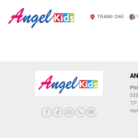
Skip
to
TRANG CHỦ
content
AN
Ph
333
TP
Hot