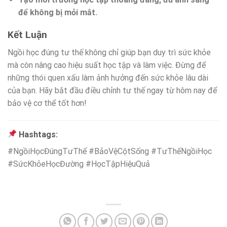
để không bị mỏi mắt.
Kết Luận
Ngồi học đúng tư thế không chỉ giúp bạn duy trì sức khỏe
mà còn nâng cao hiệu suất học tập và làm việc. Đừng để
những thói quen xấu làm ảnh hưởng đến sức khỏe lâu dài
của bạn. Hãy bắt đầu điều chỉnh tư thế ngay từ hôm nay để
bảo vệ cơ thể tốt hơn!
Hashtags:
#NgồiHọcĐúngTưThế #BảoVệCộtSống #TưThếNgồiHọc
#SứcKhỏeHọcĐường #HọcTậpHiệuQuả