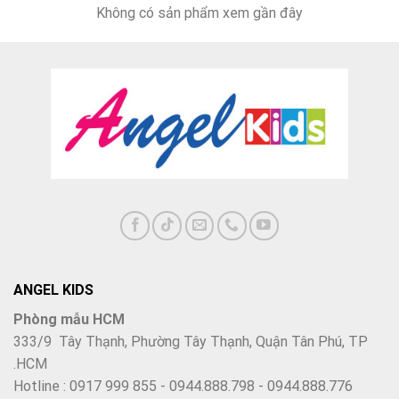
Không có sản phẩm xem gần đây
2. Bàn học sinh chống gù AYG005 – Vừa đẹp
vừa tiện, bé học không chán, mẹ không nhắc
ANGEL KIDS
Giá sách thông minh: mọi thứ nằm trong tầm tay
Phòng mẫu HCM
333/9 Tây Thạnh, Phường Tây Thạnh, Quận Tân Phú, TP
Đi học mà cứ phải cúi cúi lục tìm sách, tập, bút… thì học đâu
.HCM
có vô đầu. Chiếc giá sách đi kèm giúp con sắp xếp mọi thứ
Hotline : 0917 999 855 - 0944.888.798 - 0944.888.776
ngay ngắn, dễ lấy, lại tạo thói quen ngăn nắp từ bé.