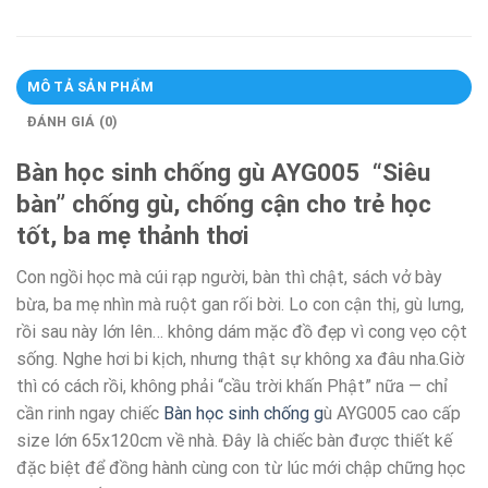
MÔ TẢ SẢN PHẨM
ĐÁNH GIÁ (0)
Bàn học sinh chống gù AYG005 “Siêu
bàn” chống gù, chống cận cho trẻ học
tốt, ba mẹ thảnh thơi
Con ngồi học mà cúi rạp người, bàn thì chật, sách vở bày
bừa, ba mẹ nhìn mà ruột gan rối bời. Lo con cận thị, gù lưng,
rồi sau này lớn lên… không dám mặc đồ đẹp vì cong vẹo cột
sống. Nghe hơi bi kịch, nhưng thật sự không xa đâu nha.Giờ
thì có cách rồi, không phải “cầu trời khấn Phật” nữa — chỉ
cần rinh ngay chiếc
Bàn học sinh chống g
ù AYG005 cao cấp
size lớn 65x120cm về nhà. Đây là chiếc bàn được thiết kế
đặc biệt để đồng hành cùng con từ lúc mới chập chững học