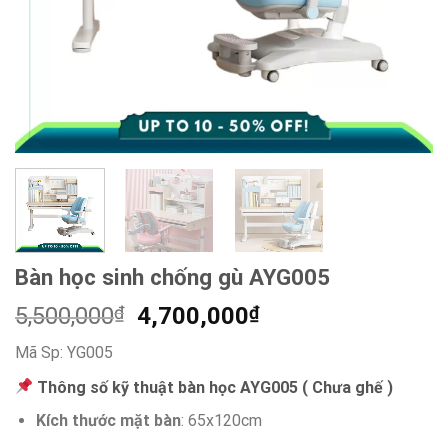
Bàn học sinh chống gù AYG005
Giá
Giá
5,500,000
₫
4,700,000
₫
gốc
hiện
Mã Sp:
YG005
là:
tại
5,500,000₫.
là:
Thông số kỹ thuật bàn học AYG005 ( Chưa ghế )
4,700,000₫.
Kích thước mặt bàn
: 65x120cm