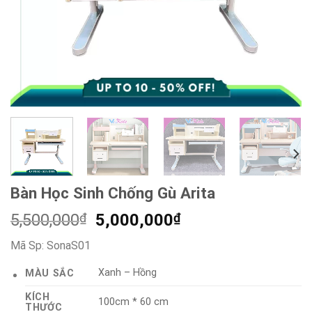
Bàn Học Sinh Chống Gù Arita
Giá
Giá
5,500,000
₫
5,000,000
₫
gốc
hiện
Mã Sp:
SonaS01
là:
tại
5,500,000₫.
là:
Xanh – Hồng
MÀU SẮC
5,000,000₫.
KÍCH
100cm * 60 cm
THƯỚC