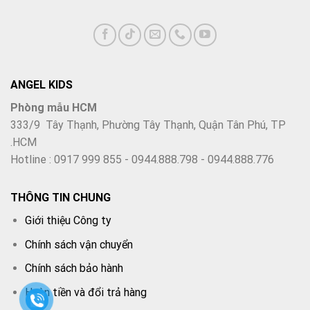
Bàn ghế Rubi có
2 màu sắc nhẹ nhàng
:
Hồng đáng yêu cho bé gái
Xanh năng động cho bé trai
ANGEL KIDS
Phòng mẫu HCM
Dù phòng rộng hay nhỏ, Rubi vẫn dễ lắp đặt và
hài hòa với
333/9 Tây Thạnh, Phường Tây Thạnh, Quận Tân Phú, TP
nội thất gia đình
.
.HCM
Hotline : 0917 999 855 - 0944.888.798 - 0944.888.776
Tại sao nên chọn bộ bàn ghế học sinh chống
gù Rubi?
THÔNG TIN CHUNG
Thiết kế chuẩn học đường – chống gù, chống cận
Giới thiệu Công ty
Điều chỉnh chiều cao bàn ghế dễ dàng bằng tay quay
Chính sách vận chuyển
Chính sách bảo hành
Mặt bàn nghiêng linh hoạt, bảo vệ tư thế bé
Hoàn tiền và đổi trả hàng
Đèn LED, giá sách, ngăn kéo đầy đủ tiện ích