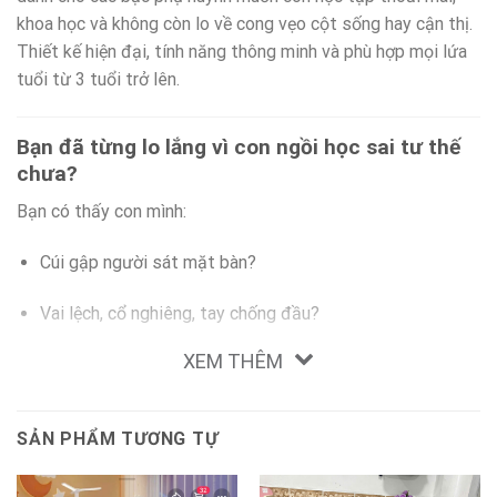
khoa học và không còn lo về cong vẹo cột sống hay cận thị.
Thiết kế hiện đại, tính năng thông minh và phù hợp mọi lứa
tuổi từ 3 tuổi trở lên.
Bạn đã từng lo lắng vì con ngồi học sai tư thế
chưa?
Bạn có thấy con mình:
Cúi gập người sát mặt bàn?
Vai lệch, cổ nghiêng, tay chống đầu?
XEM THÊM
Mắt mỏi sau 30 phút học?
Tư thế sai khi học là nguyên nhân chính gây
gù lưng, cận
SẢN PHẨM TƯƠNG TỰ
thị và đau nhức cổ vai gáy
. Nhưng chỉ cần thay đổi
một
điều đơn giản
– là
bộ bàn ghế đúng chuẩn
– mọi thứ sẽ