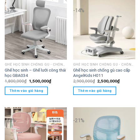
Thương Hiệu: Nhập Khẩu Nội Địa Trung
-17%
-14%
GHẾ HỌC SINH CHỐNG GÙ - CHỐNG CẬN
GHẾ HỌC SINH CHỐNG GÙ - CHỐNG CẬN
Ghế học sinh – Ghế lưới công thái
Ghế học sinh chống gù cao cấp
học GBA034
AngelKids H011
Giá
Giá
Giá
Giá
1,800,000
₫
1,500,000
₫
2,900,000
₫
2,500,000
₫
gốc
hiện
gốc
hiện
là:
tại
là:
tại
Thêm vào giỏ hàng
Thêm vào giỏ hàng
1,800,000₫.
là:
2,900,000₫.
là:
1,500,000₫.
2,500,000
-33%
-21%