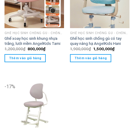
GHẾ HỌC SINH CHỐNG GÙ - CHỐNG CẬN
GHẾ HỌC SINH CHỐNG GÙ - CHỐNG CẬN
Ghế xoay học sinh khung nhựa
Ghế học sinh chống gù có tay
trắng, lưới mềm AngelKids Tami
quay nâng hạ AngelKids Hani
Giá
Giá
Giá
Giá
1,200,000
₫
800,000
₫
1,900,000
₫
1,500,000
₫
gốc
hiện
gốc
hiện
là:
tại
là:
tại
Thêm vào giỏ hàng
Thêm vào giỏ hàng
1,200,000₫.
là:
1,900,000₫.
là:
800,000₫.
1,500,000
-17%
XEM VIDEO SẢN PHẨM
Trình