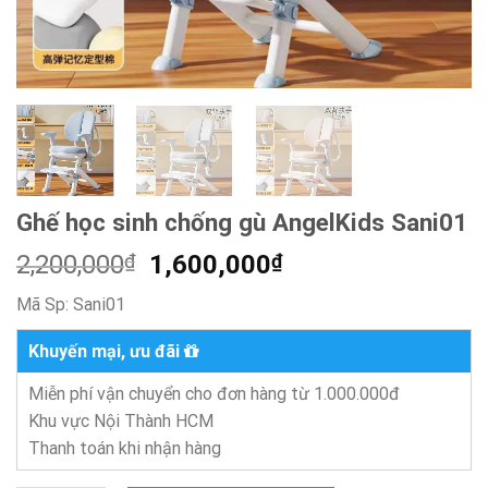
Ghế học sinh chống gù AngelKids Sani01
Giá
Giá
2,200,000
₫
1,600,000
₫
gốc
hiện
Mã Sp:
Sani01
là:
tại
2,200,000₫.
là:
Khuyến mại, ưu đãi
1,600,000₫.
Miễn phí vận chuyển cho đơn hàng từ 1.000.000đ
Khu vực Nội Thành HCM
Thanh toán khi nhận hàng