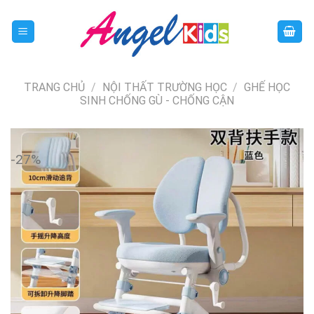
Skip
to
content
TRANG CHỦ
/
NỘI THẤT TRƯỜNG HỌC
/
GHẾ HỌC
SINH CHỐNG GÙ - CHỐNG CẬN
-27%