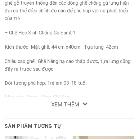
ghế gỗ truyền thống đến các dòng ghế chống gù lưng hiện
đại có thể điều chỉnh độ cao để phù hợp với sự phát triển
của trẻ.
– Ghế Học Sinh Chống Gù Sani01
Kích thước Mặt ghế: 44 cm x40cm , Tựa lưng: 42cm
Chiều cao ghế: Ghế Nâng hạ cao thấp được, tựa lưng cũng
đẩy ra trước sau được
Đối tượng phù hợp: Trẻ em 03-18 tuổi
Màu sắc : Xanh, Hồng, Ghi Xám
XEM THÊM
Có tặng bọc đệm đi kèm
Bảo Hành Chính Hãng 2 năm
SẢN PHẨM TƯƠNG TỰ