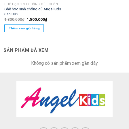
chơi
GHẾ HỌC SINH CHỐNG GÙ - CHỐNG CẬN
Video
Ghế học sinh chống gù AngelKids
Sani002
Giá
Giá
1,800,000
₫
1,500,000
₫
gốc
hiện
là:
tại
Thêm vào giỏ hàng
1,800,000₫.
là:
1,500,000₫.
SẢN PHẨM ĐÃ XEM
Không có sản phẩm xem gần đây