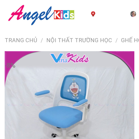
Skip
to
TRANG CHỦ
content
TRANG CHỦ
/
NỘI THẤT TRƯỜNG HỌC
/
GHẾ H
-8%