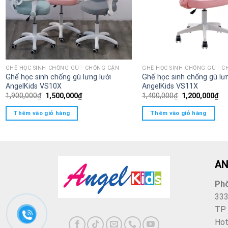
GHẾ HỌC SINH CHỐNG GÙ - CHỐNG CẬN
GHẾ HỌC SINH CHỐNG GÙ - 
Ghế học sinh chống gù lưng lưới
Ghế học sinh chống gù lưn
AngelKids VS10X
AngelKids VS11X
Giá
Giá
Giá
Gi
1,900,000
₫
1,500,000
₫
1,400,000
₫
1,200,000
₫
gốc
hiện
gốc
hi
là:
tại
là:
tại
Thêm vào giỏ hàng
Thêm vào giỏ hàng
1,900,000₫.
là:
1,400,000₫.
là:
1,500,000₫.
1,
AN
Ph
333
TP
Hot