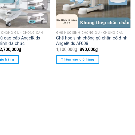
H CHỐNG GÙ - CHỐNG CẬN
GHẾ HỌC SINH CHỐNG GÙ - CHỐNG CẬN
ù cao cấp AngelKids
Ghế học sinh chống gù chân cố định
hỉnh đa chức
AngelKids AF008
Giá
Giá
Giá
Giá
2,700,000
₫
1,100,000
₫
890,000
₫
gốc
hiện
gốc
hiện
là:
tại
là:
tại
giỏ hàng
Thêm vào giỏ hàng
3,200,000₫.
là:
1,100,000₫.
là:
2,700,000₫.
890,000₫.