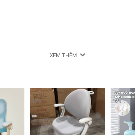
XEM THÊM
-13%
-16%