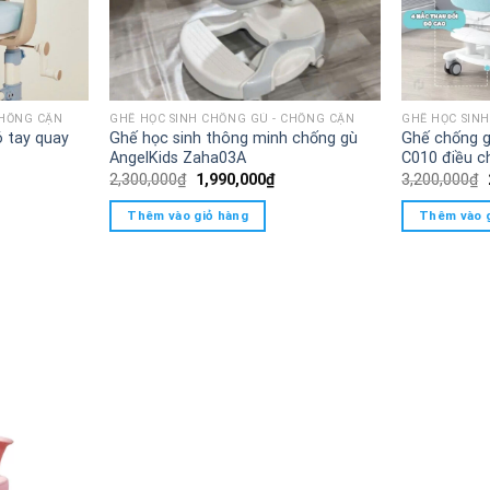
CHỐNG CẬN
GHẾ HỌC SINH CHỐNG GÙ - CHỐNG CẬN
GHẾ HỌC SIN
ó tay quay
Ghế học sinh thông minh chống gù
Ghế chống g
AngelKids Zaha03A
C010 điều c
á
Giá
Giá
2,300,000
₫
1,990,000
₫
3,200,000
₫
ện
gốc
hiện
là:
tại
Thêm vào giỏ hàng
Thêm vào 
2,300,000₫.
là:
500,000₫.
1,990,000₫.