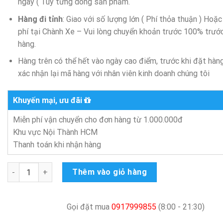
ngày ( Tùy từng dòng sản phẩm.
Hàng đi tỉnh
: Giao với số lượng lớn ( Phí thỏa thuận ) Hoặ
phí tại Chành Xe – Vui lòng chuyển khoản trước 100% trước
hàng.
Hàng trên có thể hết vào ngày cao điểm, trước khi đặt hàng
xác nhận lại mã hàng với nhân viên kinh doanh chúng tôi
Khuyến mại, ưu đãi
Miễn phí vận chuyển cho đơn hàng từ 1.000.000đ
Khu vực Nội Thành HCM
Thanh toán khi nhận hàng
Ghế xoay học sinh MARVEL, ghế hello kity, ghế ngôi sao, bat
Thêm vào giỏ hàng
Gọi đặt mua
0917999855
(8:00 - 21:30)