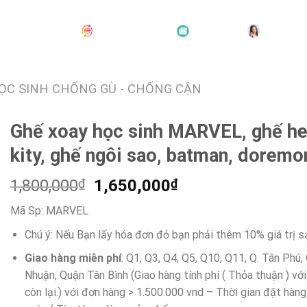
VỀ CHÚNG TÔI
SẢN PHẨM
TIN TỨC
LIÊN HỆ
ỌC SINH CHỐNG GÙ - CHỐNG CẬN
Ghế xoay học sinh MARVEL, ghế he
kity, ghế ngôi sao, batman, doremo
Giá
Giá
1,800,000
₫
1,650,000
₫
gốc
hiện
Mã Sp:
MARVEL
là:
tại
1,800,000₫.
là:
Chú ý: Nếu Bạn lấy hóa đơn đỏ bạn phải thêm 10% giá trị 
1,650,000₫.
Giao hàng miễn phí
: Q1, Q3, Q4, Q5, Q10, Q11, Q. Tân Phú,
Nhuận, Quận Tân Bình (Giao hàng tính phí ( Thỏa thuận ) vớ
còn lại.) với đơn hàng > 1.500.000 vnd – Thời gian đặt hàng