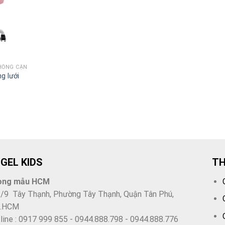
CHỐNG CẬN
g lưới
á
ện
200,000₫.
GEL KIDS
TH
òng mẫu HCM
/9 Tây Thạnh, Phường Tây Thạnh, Quận Tân Phú,
 .HCM
line : 0917 999 855 - 0944.888.798 - 0944.888.776