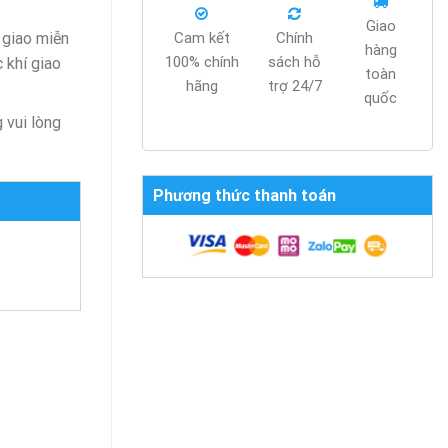
Giao
c giao miễn
Cam kết
Chính
hàng
100% chính
sách hỗ
 khí giao
toàn
hãng
trợ 24/7
quốc
 vui lòng
Phương thức thanh toán
man, doremon số lượng