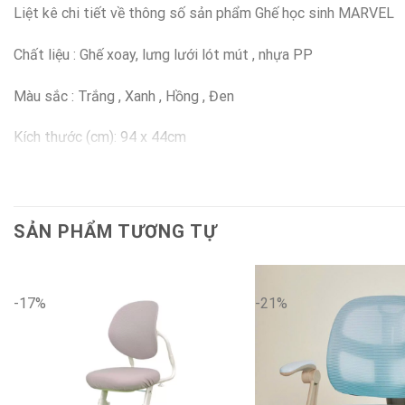
Liệt kê chi tiết về thông số sản phẩm Ghế học sinh MARVEL
Chất liệu : Ghế xoay, lưng lưới lót mút , nhựa PP
Màu sắc : Trắng , Xanh , Hồng , Đen
Kích thước (cm): 94 x 44cm
Tình trạng: Còn hàng.
SẢN PHẨM TƯƠNG TỰ
-17%
-21%