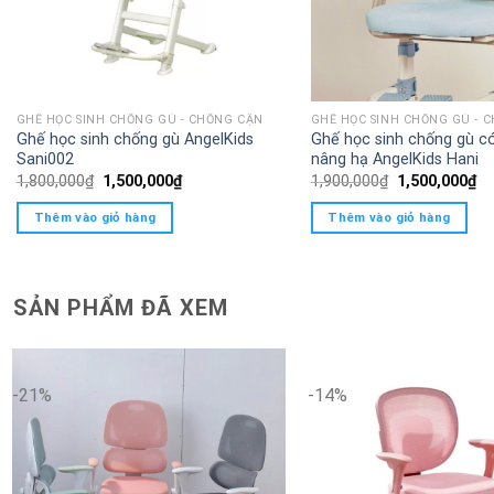
GHẾ HỌC SINH CHỐNG GÙ - CHỐNG CẬN
GHẾ HỌC SINH CHỐNG GÙ - 
Ghế học sinh chống gù AngelKids
Ghế học sinh chống gù c
Sani002
nâng hạ AngelKids Hani
Giá
Giá
Giá
Gi
1,800,000
₫
1,500,000
₫
1,900,000
₫
1,500,000
₫
gốc
hiện
gốc
hi
là:
tại
là:
tại
Thêm vào giỏ hàng
Thêm vào giỏ hàng
1,800,000₫.
là:
1,900,000₫.
là:
1,500,000₫.
1,
SẢN PHẨM ĐÃ XEM
-21%
-14%