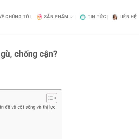
VỀ CHÚNG TÔI
SẢN PHẨM
TIN TỨC
LIÊN HỆ
 gù, chống cận?
 đề về cột sống và thị lực