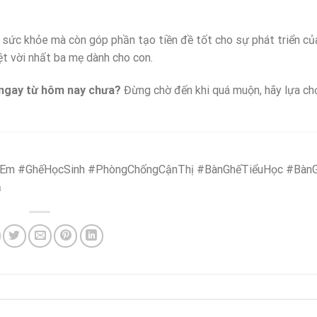
 sức khỏe mà còn góp phần tạo tiền đề tốt cho sự phát triển của
t vời nhất ba mẹ dành cho con.
 ngay từ hôm nay chưa?
Đừng chờ đến khi quá muộn, hãy lựa ch
Em #GhếHọcSinh #PhòngChốngCậnThị #BànGhếTiểuHọc #Bàn
ả