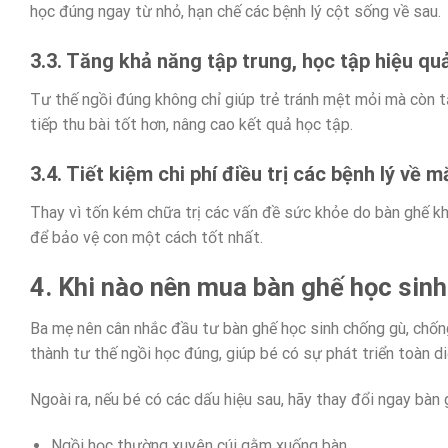
học đúng ngay từ nhỏ, hạn chế các bệnh lý cột sống về sau.
3.3. Tăng khả năng tập trung, học tập hiệu qu
Tư thế ngồi đúng không chỉ giúp trẻ tránh mệt mỏi mà còn tă
tiếp thu bài tốt hơn, nâng cao kết quả học tập.
3.4. Tiết kiệm chi phí điều trị các bệnh lý về 
Thay vì tốn kém chữa trị các vấn đề sức khỏe do bàn ghế k
để bảo vệ con một cách tốt nhất.
4. Khi nào nên mua bàn ghế học sin
Ba mẹ nên cân nhắc đầu tư bàn ghế học sinh chống gù, chống 
thành tư thế ngồi học đúng, giúp bé có sự phát triển toàn diệ
Ngoài ra, nếu bé có các dấu hiệu sau, hãy thay đổi ngay bàn 
Ngồi học thường xuyên cúi gằm xuống bàn.