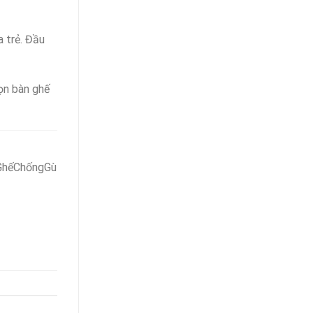
 trẻ. Đầu
ọn bàn ghế
GhếChốngGù