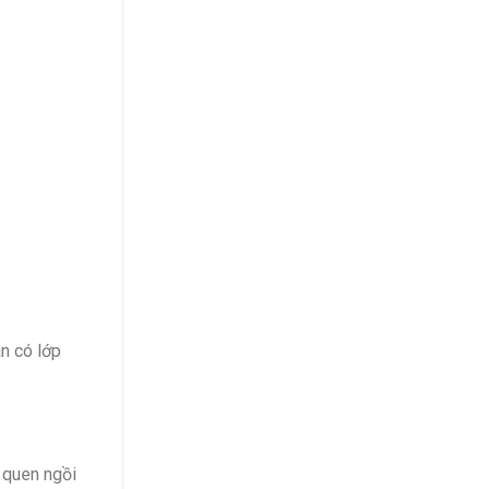
n có lớp
 quen ngồi