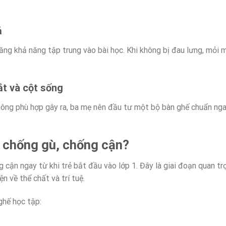
ả
ng khả năng tập trung vào bài học. Khi không bị đau lưng, mỏi m
mắt và cột sống
hông phù hợp gây ra, ba mẹ nên đầu tư một bộ bàn ghế chuẩn ng
h chống gù, chống cận?
cận ngay từ khi trẻ bắt đầu vào lớp 1. Đây là giai đoạn quan tr
n về thể chất và trí tuệ.
ghế học tập: