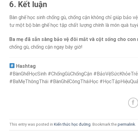
6. Kết luận
Bàn ghế học sinh chống gù, chống cận không chỉ giúp bảo vệ
tư một bộ bàn ghế học tập chất lượng chính là món quà tuyệ
Ba mẹ đã sẵn sàng bảo vệ đôi mắt và cột sống cho con
chống gù, chống cận ngay bây giờ!
Hashtag
#BànGhếHọcSinh #ChốngGùChốngCận #BảoVệSứcKhỏeTrẻ
#BaMẹThôngThái #BànGhếCôngTháiHọc #HọcTậpHiệuQu
This entry was posted in
Kiến thức học đường
. Bookmark the
permalink
.